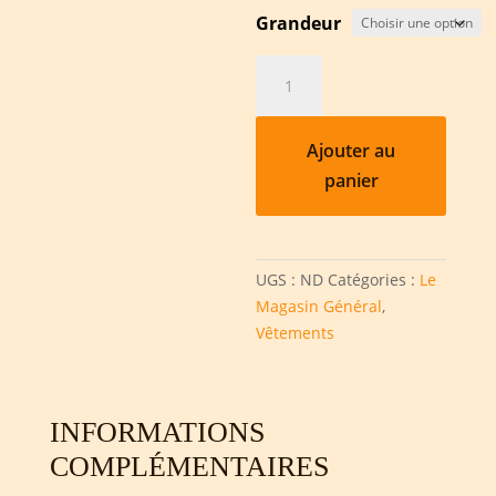
Grandeur
quantité
de
Camisole
femme
Ajouter au
panier
UGS :
ND
Catégories :
Le
Magasin Général
,
Vêtements
INFORMATIONS
COMPLÉMENTAIRES