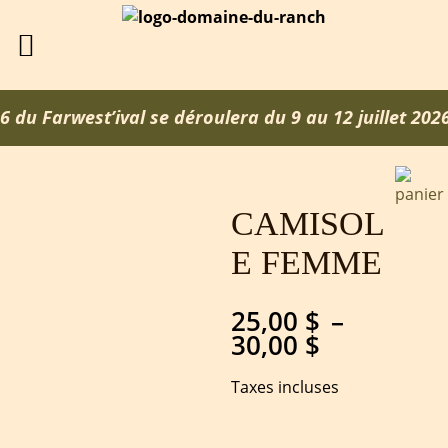
u Farwest’ival se déroulera du 9 au 12 juillet 2026
CAMISOL
E FEMME
25,00
$
–
Plage
30,00
$
de
prix :
Taxes incluses
25,00 $
à
30,00 $