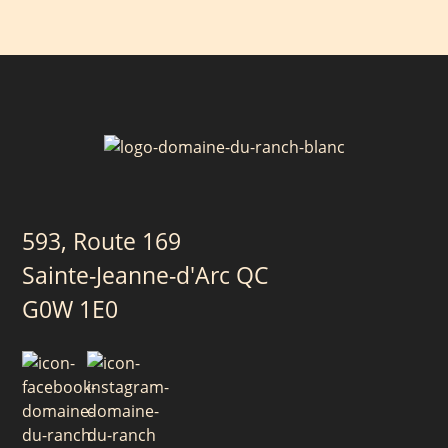
plusieurs
à
du
variations.
55,00 $
produit
Les
options
peuvent
être
choisies
sur
la
page
593, Route 169
du
Sainte-Jeanne-d'Arc QC
produit
G0W 1E0